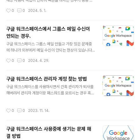
기를 많이 하시지만 여기 말레이시아의 제가 사용중인 Hot
해당 사용자 백업이 안되어 복원을 하시는 경우가 종종 있
link의 경우에는 선불요금제는 Esim을 지원하지 않기에
습니다. 이런경우에 워크스페이스에서는 최대 20일이내
작성시간
0
0
2024. 5. 1.
어쩔수 없이 한국에 로밍중인 KT를 Esim으로 변경하는
삭제한 사용자 계정(관리자 포함)을 복원할 수 있습니다.2
수밖에 없었습니다. 그리고 사용..
0일이 지나면 워크스페이스 할애비가 와도 복구가 안됩니
다. 상담사에게 문의해도 안됨.....몇가지 복원할 수 없는 경
구글 워크스페이스에서 그룹스 메일 수신이
우가 아래와 같으니 아래 조건에 맞으면 포기하시길....이건
안되는 경우.
상담사 문의해도 답이 없습니다.- 사용자 계정이 삭제된 지
글 내용
20일이 지났습니다.- 이전에 사용자에게 할당된 서비스
구글 워크스페이스 그룹스 메일 만들고 가장 많은 문제중
또는 버전에 사용 가능한 사용자 라이선스가 없습니다.- 도
에 하나가 외부에서 메일 수신이 안되는 현상이 있습니다.
메인을 더 이상 사용할 수 없거나 다른 Google Worksp
이부분 아래와 같이 설정을 변경하시면 외부에서도 수신이
작성시간
0
0
2024. 4. 29.
ace 계정으로 이동되었습니다.복원하는 방법은 아래와 같
가능해지시니 꼭 확인해 보세요!!! 1. ( 관리콘솔에서 )게시
습니다.(최고관리자로 실..
할 수 있는 사용자, 조직의 외부 수신 허용 여부를 확인하고
액세스 설정 = '게시할 수 있는 사용자', 조직 외부의 회원
구글 워크스페이스 관리자 계정 찾는 방법
허용 = 사용설정으로 변경하기(도움말) 그룹 세부정보 업
글 내용
구글 워크스페이스를 사용하시면서 간혹 관리자가 퇴사를
데이트하기https://support.google.com/a/answer/
해버려서 관리자 계정이랑 패스워드를 모르시는 경우 혹은
9007750?visit_id=638101235848111878-3908
관리자 계정은 알지만 비밀번호를 모르시는 경우 아래 링
145789&rd=2&hl=ko&sjid=128430913743326
크에 접속해서 해결을 하셔야 됩니다. 계정 복구하기 : http
43104-AP2.외부 메시지가 그룹으로 제대로 수신되
작성시간
0
0
2023. 11. 14.
s://toolbox.googleapps.com/apps/recovery/for
지 않는다면, (그룹스에 들어가서 ) ..
m 아래 링크를 보시면 어떠한 내용인지 확인 가능하십니
다. https://support.google.com/a/answer/3356
구글 워크스페이스 사용중에 생기는 문제 해
1?sjid=14555228811128243588-AP 혹시 계정에
결 방법
로그인 할 수 없는 사용자의 경우에는 아래 링크에서 확인
글 내용