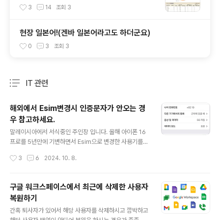
3
14
조회
3
현장 일본어!(겐바 일본어라고도 하더군요)
0
3
조회
3
IT 관련
분류 전체보기
주요 글 목록
해외에서 Esim변경시 인증문자가 안오는 경
우 참고하세요.
글 내용
말레이시아에서 서식중인 주인장 입니다. 올해 아이폰 16
프로를 5년만에 기변하면서 Esim으로 변경한 사용기를
한번 간단하게 적고자 글을 남기며 저와 같은 사용자분들
작성시간
3
6
2024. 10. 8.
이 있을지 몰라 팁이 될수 있어서 글을 냄깁니다. 배경 : 이
전에 사용하던 Iphone XR의 경우 한국에서 듀얼심으로
개조를 직접해서 갖고와서 말레이이사에서는 물리 듀얼심
구글 워크스페이스에서 최근에 삭제한 사용자
으로 사용을 했었습니다. 허나 이번에 16%로 변경을 하면
복원하기
서 Esim을 사용할 수 밖에 없는 환경이 되었고 한국에 계
글 내용
신분들은 보통 해외심을 Esim으로 하여 사용하라는 이야
간혹 퇴사자가 있어서 해당 사용자를 삭제하시고 깜박하고