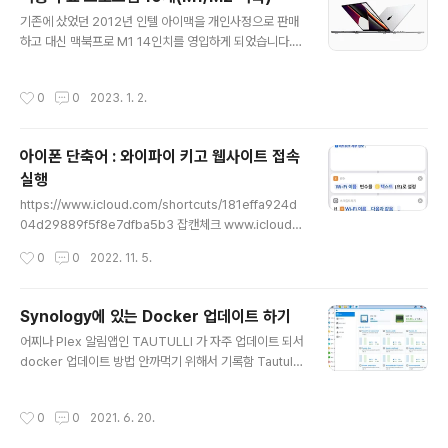
다. Ryujinx - Nintendo Switch Emulator Ryujinx is
글 내용
기존에 샀었던 2012년 인텔 아이맥을 개인사정으로 판매
an open-source Nintendo Switch emulator crea
하고 대신 맥북프로 M1 14인치를 영입하게 되었습니다.
ted by gdkchan and written in C#. ryujinx.org 가
당근을 하다보니 한달 사용하시다가 맥에 적응을 못하셔서
이드 설치 macOS 12 'Monterey', macOS 13 'Ventu
싸게 파시는분의 깨끗한 제품을 구입하게 되었고 이전에
ra' 이상(앞으로 이 글을 읽는 경우)의 두 섹션으로 ..
작성시간
0
0
2023. 1. 2.
제가 쓰던 아이맥과는 달리 맥북프로의 경우에는 노트북이
라는 점에서 꼭 설치해야 할 프로그램들이 있더군요. (주로
배터리 관리 및 잠자기 관련 어플) 그래서 여러 사이트를 검
아이폰 단축어 : 와이파이 키고 웹사이트 접속
색해보고 제가 이전 아이맥에서 쓰던것과 추가적으로 꼭
실행
있으면 좋을법한 무료 앱을 소개해드리겠습니다. 1. 알단테
글 내용
(Aldente) : https://github.com/davidwernhart/Al
https://www.icloud.com/shortcuts/181effa924d
Dente-Charge-Limiter > 전원관리 앱 입니다. 맥북의
04d29889f5f8e7dfba5b3 잡캔체크 www.icloud.c
경우 배터리 관리를 하는편이 배터리 수명에 좋다고 생각..
om 회사에 출근하면 와이파이로 근태사이트에 접속해서
작성시간
0
0
2022. 11. 5.
출근 체크를 하는 단축어 입니다. 회사와이파이로 접속하
지 않으면 근태사이트 접속이 안되서 와이파이 켜는 행동
을 넣었습니다. 마지막에 URL만 변경하시면 해당 회사근
Synology에 있는 Docker 업데이트 하기
태사이트 접속이 가능하실 겁니다. 참고로 저는 설정>손쉬
글 내용
어찌나 Plex 알림앱인 TAUTULLI 가 자주 업데이트 되서
운 사용>터치>뒷면 탭 에서 삼중탭을 했을 경우 위의 단축
docker 업데이트 방법 안까먹기 위해서 기록함 Tautulli
어가 실행되도록 설정하여 사용중입니다.
업데이트 안하면 Plex 사용자 정보가 안날라와서 꼭 해줘
야 함....(간혹 업뎃안해도 될때도 있긴함) 아래와 같이 진행
작성시간
0
0
2021. 6. 20.
한다.(간혹 매핑한 디렉토리가 날라갈수도 있으니 백업을
해두시길) 1. Docker를 실행 2. 레지스트리 메뉴에서 업