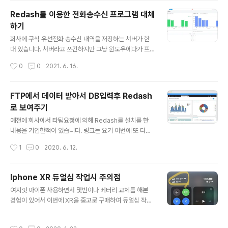
데이트할 도커 이미지를 찾는다. 3. 해당 이미지를 다운로
Redash를 이용한 전화송수신 프로그램 대체
드한다.(더블클릭하여 Lastest를 선택하면 아래와 같이
하기
이미지에 다운로드 됨) 4. 컨테이너 메뉴에서 해당 이미지
글 내용
와 연결된 컨테이너를 중지시킨다.(작업->중지) 5. 중지된
회사에 구식 유선전화 송수신 내역을 저장하는 서버가 한
컨테이너에서 우클릭->작업->지우기를 한다. 대부분 볼
대 있습니다. 서버라고 쓰긴하지만 그냥 윈도우에다가 프
륨 매핑으로 설정이 유지되지만 그렇지 않은 이미지도 있
로그램을 설치하고 해당 프로그램이 전화서버(이하 전화교
작성시간
0
0
2021. 6. 16.
을..
환기)에서 발생하는 로그를 수집해서 보여주고 추가로 요
금계산도 해주는 그런 프로그램이었습니다. 해당 프로그램
이 10년이상 되다보니 윈도우7에서만 실행되서 해당 PC
FTP에서 데이터 받아서 DB입력후 Redash
를 계속 유지보수 하고(라고적고 방치) 운영했으나 가끔 해
로 보여주기
당 프로그램이 자동으로 종료되어 교환기의 로그 수집을
글 내용
제대로 하지 못하는 문제점이 있더군요. 그런 경우 전화 통
예전에 회사에서 타팀요청에 의해 Redash를 설치를 한
화내역이나 몇건이나 송수신을 했는지 간혹 사업부에서 문
내용을 기입한적이 있습니다. 링크는 요기 이번에 또 다른
의가 올 경우 확인이 안되는 경우가 왕왕 생기곤 했습니다.
타팀에서 요청이 와서는... 신용업체 관리하는 회사에서 고
작성시간
1
0
2020. 6. 12.
이전에 FTP에서 자료를 받아서 Redash로 작업을 하였
객 신용정보를 제공 받는데 받는 조건이 웹사이트 조회 그
던 내용을 기록했던 아래 링크를 참고하시어 바뀐 부..
리고 txt(원데이터) 제공이었습니다. 아마 그업체에서는 tx
t로 원본데이터를 주닌까 너네들이 지지고 볶고 하면 다 볼
Iphone XR 듀얼심 작업시 주의점
수 있다...라고 약을 팔아서 계약한듯 싶었습니다. 왜냐? 계
글 내용
여지껏 아이폰 사용하면서 몇번이나 베터리 교체를 해본
약한 팀에서 우리팀(IT)에 와서 이거 주면 다된다고 하더
경험이 있어서 이번에 XR을 중고로 구매하여 듀얼심 작업
라...라고 보여주는게 txt 원본데이터........ 계약을 진행한
을 해보았습니다.듀얼심 작업간에 주의할 점을 몇가지 적
팀에서는 이거 엑셀에서 열었는데 너무 커서 안열리더라
어볼까 합니다. 1. 날씨가 쌀쌀해지니 방수실 덕분에 액정
엑세스에서 해보고 있는데 너무 자료가 크다....난리였네요.
작성시간