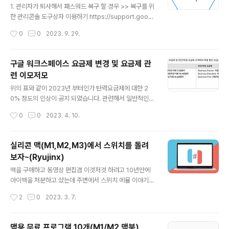
을 하시면 됩니다. https://support.google.com/acc
1. 관리자가 퇴사해서 패스워드 복구 할 경우 >> 복구를 위
ounts/troubleshooter/2402620?sjid=14555228
한 관리콘솔 도구상자 이용하기 https://support.googl
811..
e.com/a/answer/33561?sjid=16560355967525
작성시간
0
0
2023. 9. 29.
30874-AP#zippy= 2. 사용자 비밀번호 재설정 하는 경
우 >> 관리자가 사용자의 비번 재설정 가능 https://supp
ort.google.com/a/answer/33319?hl=ko 3. 메일
구글 워크스페이스 요금제 변경 및 요금제 관
발신은 되는데 수신이 안되는 경우 >> MX 레코드 설정 문
련 이모저모
제인 경우가 많음 https://support.google.com/a/an
글 내용
swer/174125?hl=ko&sjid=69303365581100146
위의 표와 같이 2023년 부터인가 탄력요금제에 대한 2
21-AP#zippy= 4. 외부에서의 메일이 수신되지 않는 경
0% 정도의 인상이 공지 되었습니다. 관련해서 일반적인
우 >> 외부 업체 메일설정에 SPF, ..
큰 기업의 경우에는 연간/약정 요금제를 사용하기에 큰 타
작성시간
0
0
2023. 4. 10.
격은 없지만 중소 작은 기업에 대해서는 탄력 요금제를 쓰
시는 분들에 대해서는 인당 금액의 변화로 인해서 어느정
도 부담이 생길듯 합니다. 관련하여 탄력 요금제를 사용하
실리콘 맥(M1,M2,M3)에서 스위치를 돌려
시는 분들이 간혹 금액에 대해서 궁금한 내용중에 하나가
보자~(Ryujinx)
사용하다가 한달 안되고 퇴사하면 남은 한달치 금액을 다
글 내용
내야 하냐고 물어보시는 분들이 많은데 말 그대로 탄력요
맥을 구매하고 동영상 편집겸 이것저것 하려고 10년만에
금제라 사용시점까지의 일할 계산으로 진행됩니다. 꼭 퇴
아이맥을 처분하고 샀는데 주변에서 스위치 에뮬 이야기에
사자는 라이선스 삭제를 진행해주셔야 됩니다~(사용한 날
대한 소문을 듣고 맥에서도 과연 가능한지 찾아보니 방법
작성시간
2
0
2023. 3. 7.
만큼), 심지어 24시간 안되게 잠시 넣었다가 빼도 일할 계
이 있어서 아래와 같이 공유해 봅니다. 아래 천천히 따라서
산들어가니 주의!!! 혹시 카드결제에 문제가 생겨서..
진행하시면 게임이 가능 하실 겁니다. 다운로드 페이지에
서 아래의 모양을 선택하시고 맥용 다운로드를 진행 합니
맥용 무료 프로그램 10개(M1/M2 맥북)