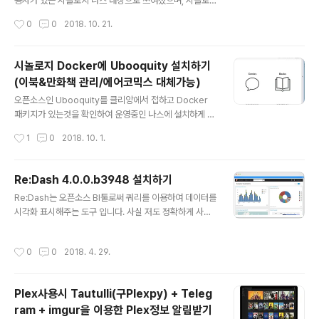
치하게 되었습니다. 예전 회사에서는 KiwiLog라고 써본
용자가 있는 시놀로지 나스 대상으로 쓰여졌으며, 시놀로
적이 있었지만 현재 트라이얼로 바뀌면서 결국 Graylog
지가 아니라도 참고할 수 있는 부분이 많으니 한번 읽어보
작성시간
0
0
2018. 10. 21.
사용하게 되었습니다. 검색해보니 ELK를 사용해서 해보라
시길 바랍니다. 최종목적은 NAS 사용자들이 사용하는 오
는 의견도 있었지만 syslog만을 위..
픈소스 및 설정등을 소개함으로서 다른 사용자분들은 이런
것도 사용하고 있으시구나…정도를 공유하는 차원에서 작
시놀로지 Docker에 Ubooquity 설치하기
성하게 되었습니다. 간략적인 내용 소개 및 초심자분들이
(이북&만화책 관리/에어코믹스 대체가능)
방향을 잡을 수 있도록 쓰여져 있으니 참고하시고 추가적
글 내용
인 내용이 있으면 언제든지 코멘트 부탁드리겠습니다.만약
오픈소스인 Ubooquity를 클리앙에서 접하고 Docker
구매시 자작과 시놀등을 고민하신다면 이글을 참고해 보세
패키지가 있는것을 확인하여 운영중인 나스에 설치하게 되
요 1. 하드디스크 설치 및 공유기 설정 진행하기 A. 일반적
었습니다. 간단하게 시놀로지 Docker에 설치하는 방법에
작성시간
1
0
2018. 10. 1.
인 1개의 하드만 넣는 제품의 경우에는 해당 하드디스크를
대해서 서술해 보고자 합니다. 1. 제어판 - Docker를 실행
장착하여 사용하면 되지만 2개 이상의 하드를 넣는..
하여 레지스트리에서 ubooquity를 검색하여 다운 받습니
다. 2. 이미지탭에서 해당 ubooquity:lastest 선택 > 실
Re:Dash 4.0.0.b3948 설치하기
행 > 고급설정으로 들어갑니다. 3. 아래와 같이 고급설정
글 내용
Re:Dash는 오픈소스 BI툴로써 쿼리를 이용하여 데이터를
에 몇가지 설정을 입력해 줍니다. 1) 고급설정 : 자동재시
시각화 표시해주는 도구 입니다. 사실 저도 정확하게 사용
작, 바탕화면 바로가기에 체크(선택사항) 2) 볼륨 : 해당 만
해보지는 않고 회사 다른팀에서 설치 요청이 와서 주말에
화 혹은 책이 있는 디렉토리를 선택해 줍니다. config 폴더
삽질을 해보게 되었습니다. 구체적인 내용을 여기 링크를
를 생성하여 해당 폴더도 마운트 해줍니다. - 만화책(cbz)
작성시간
0
0
2018. 4. 29.
통해서 참고하시길... Re:Dash의 설치 방법은 크게 3가지
과 이북(epub,pdf)의 인식 확장자가..
를 지원하고 있습니다. 해당 URL은 아래를 참고 URL : htt
ps://redash.io/help/open-source/setup 간단히 서
Plex사용시 Tautulli(구Plexpy) + Teleg
술하면, AWS를 이용하는 방법과 Docker 그리고 Ubunt
ram + imgur을 이용한 Plex정보 알림받기
u에 스크립트를 이용하는 방법이 있습니다. 이중에 좀더 편
글 내용