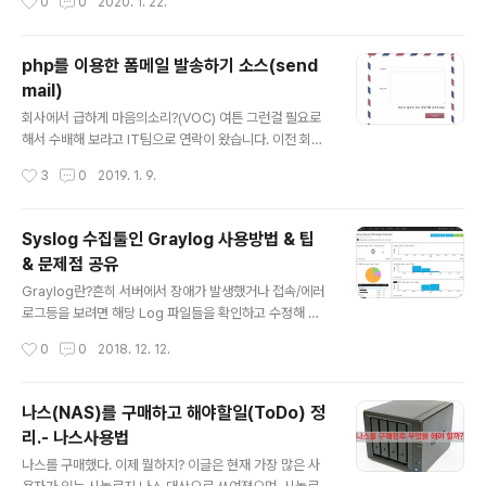
0
0
2020. 1. 22.
과의 분리가 쉽지 않습니다.(덕분에 생채기도 나고ㅠ) 히팅
웹사이트에서 조회되는 정보가 너무 한정적이라 웹사이트
건이나 드라기로 충분히 열을 가합시다.2. 아이폰6 까지는
도 활용도 ..
Y자 드라이버가 필요 없어서 몰랐는데 Y자 0.6 드라이버
php를 이용한 폼메일 발송하기 소스(send
가 필요합니다.(샤오미 WIHA? 에는 안들어있습니다)3. 조
mail)
립하고 Y자 나사가 남길래 확인해 보니 -2.0 을 꼽고 그위
글 내용
에 Y나사를 조립하는 형태이더군요(이전에는 이런식이 아
회사에서 급하게 마음의소리?(VOC) 여튼 그런걸 필요로
니어서 그만 ㅠㅠ)4. +1.3 나사중 아래쪽에는 작은 접점?
해서 수배해 보라고 IT팀으로 연락이 왔습니다. 이전 회사
같은 부품이 붙어있습니다. 매우 작아서 조립/보관 주의필
에서는 인원이 많지 않았기 때문에 고객함을 설치하여서
작성시간
3
0
2019. 1. 9.
요5. 참고 : 듀얼심 슬..
운영하였는데 지금 회사는 인원이 많다보니 게시판 형태나
다른 방법을 요청하게 되었고...개발팀도 아닌 우리부서에
일이 떨어지게 되었습니다. 다음날 팀장님이 익명을 이용
Syslog 수집툴인 Graylog 사용방법 & 팁
한 메일서비스를 알아보셨는데 Office365를 사용하는 저
& 문제점 공유
희회사에서는 전부 스팸함으로 처리되어 버려서 크게 도움
글 내용
은 안되더군요....(게다가 사내 제대로된 그룹웨어도 없고)
Graylog란?흔히 서버에서 장애가 발생했거나 접속/에러
부랴부랴 인터넷에서 검색해서 몇가지 소스를 가져다가 수
로그등을 보려면 해당 Log 파일들을 확인하고 수정해 나
정해서 만들었습니다. 혹시 원소스 제작자분의 요청시 원
가는것이 기본적인 엔지니어의 흔한 모습입니다. 이러한
작성시간
0
0
2018. 12. 12.
소스의 URL을 고지토록 하겠습니다. (여기저기서 뜯어다
다양한 로그들을 한곳에 모아 분석하고 파악을 하려면 시
가 만든 소스인지라...) 기본적인 발송형..
간과 수고가 걸리는것이 당연한 것입니다만 이 강력한 오
픈소스툴인 Graylog를 사용하면 로그 중앙집중화를 통하
나스(NAS)를 구매하고 해야할일(ToDo) 정
여 모든 장비의 로그를 한번에 확인할 수 있는 편리함을 취
리.- 나스사용법
할 수 있습니다. 어느날 회사에 운영중인 리눅스 디비서버
글 내용
의 돌연 사망으로 인해 로그 분석을 위한 해법을 찾다가 설
나스를 구매했다. 이제 뭘하지? 이글은 현재 가장 많은 사