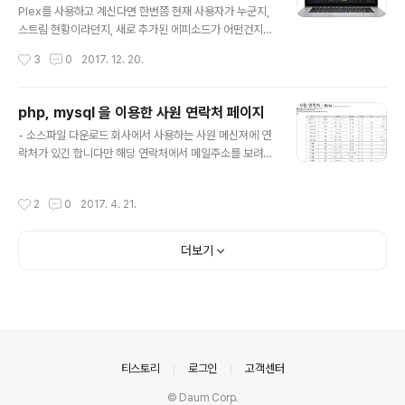
한 방법이 없나 살펴보던 도중에 Bitnami에서 제공하는 r
Plex를 사용하고 계신다면 한번쯤 현재 사용자가 누군지,
edash를 설치한 os image를 제공하는것을 확인하게 되
스트림 현황이라던지, 새로 추가된 에피소드가 어떤건지
었습니다. 해당 주소는 아래를 참고 U..
확인하고 싶을때가 있습니다. 이런 궁금증을 해결해줄 수
작성시간
3
0
2017. 12. 20.
있는 솔루션이 Plexpy라를 프로그램 입니다. 추가로 Ple
xpy에다가 알림설정을 하면 현재 자신의 Plex를 사용하
고 있는 유저라던지 새로운 에피소드 추가, 서버 업데이트
php, mysql 을 이용한 사원 연락처 페이지
등등의 내용이 있을때 관리자에게 바로 메지시는 보내주는
글 내용
- 소스파일 다운로드 회사에서 사용하는 사원 메신져에 연
역활을 가능하게 합니다. 알림의 종류는 아래와 같이 엄청
락처가 있긴 합니다만 해당 연락처에서 메일주소를 보려면
나게 선택 가능합니다. 아래는 기존에 Pushbullet를 이용
등록정보를 클릭해서 봐야하고 그렇다니 AD주소록을 이
했던 방식 입니다. 사실 이걸로도 충분이 원하는 정보를 받
용하여 메일주소를 확인하면 해당 직원의 직급을 확인하기
을 수 있습니다. 기존에는 위와 같이 Pushbullet를 통해서
작성시간
2
0
2017. 4. 21.
가 어렵습니다 ㅠㅠㅠㅠ 이러다보니 사원명+직급+내선
알림을 받고 있었지만 아래와 같이 imgur을 이용하면 해
+메일주소 를 한번에 보기위한 페이지를 한꺼번에 DB에
당 동영상의 P..
넣고 만들어 보자...라고 생각해서 만들었습니다.소스 열어
더보기
보시면 아시겠지만 워낙 발로 만들어서(여기저기서 소스 c
opy&paste 한 결과) DB 불러오는것도 제각각이고 난리
도 아닙니다....--;; 대학교때 취미로 공부한 PHP를 업무에
서 써먹은건 또 오랫만이네요..한때 제로보드 같은걸로 그
냥 땜빵해서 스킨씌우고 사용하긴 했었는데 말이죠...제가
원하는형태로 만들려고 하다보니 이래저래 ..
의안내
티스토리
로그인
고객센터
© Daum Corp.