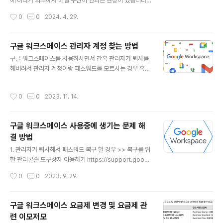
또는 버전에 사용 가능한 사용자 라이선스가 없습니다.- 도
에 하나가 외부에서 메일 수신이 안되는 현상이 있습니다.
메인을 더 이상 사용할 수 없거나 다른 Google Worksp
이부분 아래와 같이 설정을 변경하시면 외부에서도 수신이
작성시간
0
0
2024. 4. 29.
ace 계정으로 이동되었습니다.복원하는 방법은 아래와 같
가능해지시니 꼭 확인해 보세요!!! 1. ( 관리콘솔에서 )게시
습니다.(최고관리자로 실..
할 수 있는 사용자, 조직의 외부 수신 허용 여부를 확인하고
액세스 설정 = '게시할 수 있는 사용자', 조직 외부의 회원
구글 워크스페이스 관리자 계정 찾는 방법
허용 = 사용설정으로 변경하기(도움말) 그룹 세부정보 업
글 내용
구글 워크스페이스를 사용하시면서 간혹 관리자가 퇴사를
데이트하기https://support.google.com/a/answer/
해버려서 관리자 계정이랑 패스워드를 모르시는 경우 혹은
9007750?visit_id=638101235848111878-3908
관리자 계정은 알지만 비밀번호를 모르시는 경우 아래 링
145789&rd=2&hl=ko&sjid=128430913743326
크에 접속해서 해결을 하셔야 됩니다. 계정 복구하기 : http
43104-AP2.외부 메시지가 그룹으로 제대로 수신되
작성시간
0
0
2023. 11. 14.
s://toolbox.googleapps.com/apps/recovery/for
지 않는다면, (그룹스에 들어가서 ) ..
m 아래 링크를 보시면 어떠한 내용인지 확인 가능하십니
다. https://support.google.com/a/answer/3356
구글 워크스페이스 사용중에 생기는 문제 해
1?sjid=14555228811128243588-AP 혹시 계정에
결 방법
로그인 할 수 없는 사용자의 경우에는 아래 링크에서 확인
글 내용
을 하시면 됩니다. https://support.google.com/acc
1. 관리자가 퇴사해서 패스워드 복구 할 경우 >> 복구를 위
ounts/troubleshooter/2402620?sjid=14555228
한 관리콘솔 도구상자 이용하기 https://support.googl
811..
e.com/a/answer/33561?sjid=16560355967525
작성시간
0
0
2023. 9. 29.
30874-AP#zippy= 2. 사용자 비밀번호 재설정 하는 경
우 >> 관리자가 사용자의 비번 재설정 가능 https://supp
ort.google.com/a/answer/33319?hl=ko 3. 메일
구글 워크스페이스 요금제 변경 및 요금제 관
발신은 되는데 수신이 안되는 경우 >> MX 레코드 설정 문
련 이모저모
제인 경우가 많음 https://support.google.com/a/an
글 내용