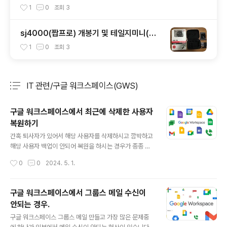
1
0
조회
3
sj4000(짭프로) 개봉기 및 테일지미니(전
기자전거) 출퇴근 동영상.
1
0
조회
3
IT 관련/구글 워크스페이스(GWS)
분류 전체보기
주요 글 목록
구글 워크스페이스에서 최근에 삭제한 사용자
복원하기
글 내용
간혹 퇴사자가 있어서 해당 사용자를 삭제하시고 깜박하고
해당 사용자 백업이 안되어 복원을 하시는 경우가 종종 있
습니다. 이런경우에 워크스페이스에서는 최대 20일이내
작성시간
0
0
2024. 5. 1.
삭제한 사용자 계정(관리자 포함)을 복원할 수 있습니다.2
0일이 지나면 워크스페이스 할애비가 와도 복구가 안됩니
다. 상담사에게 문의해도 안됨.....몇가지 복원할 수 없는 경
구글 워크스페이스에서 그룹스 메일 수신이
우가 아래와 같으니 아래 조건에 맞으면 포기하시길....이건
안되는 경우.
상담사 문의해도 답이 없습니다.- 사용자 계정이 삭제된 지
글 내용
20일이 지났습니다.- 이전에 사용자에게 할당된 서비스
구글 워크스페이스 그룹스 메일 만들고 가장 많은 문제중