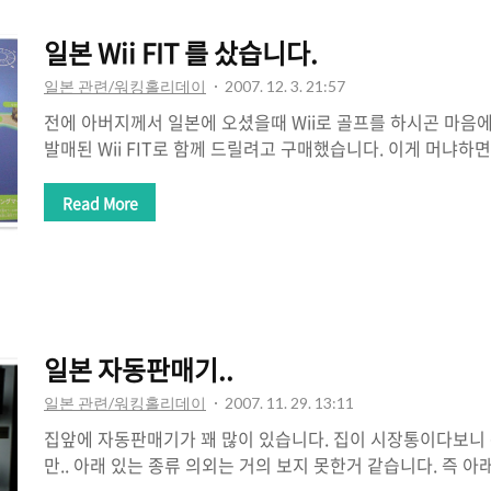
에게 겁이 많아서 도망치는데..
일본 Wii FIT 를 샀습니다.
일본 관련/워킹홀리데이
2007. 12. 3. 21:57
전에 아버지께서 일본에 오셨을때 Wii로 골프를 하시곤 마음
발매된 Wii FIT로 함께 드릴려고 구매했습니다. 이게 머냐하
균형잡기 놀이를 할수 있습니다. 놀이만 한다면 별로겠지만..
게임 스노우보드 조깅 등이 가능합니다. 저판으로 어떻게 가
Read More
위에 올라가서 요가를 할경우 신체의 무개중심을 잡아내서 몸
뭐 다른건 직접 해보면 감이 온다는...조깅의 경우 둘이서 같이
와 함께 들어있습니다. 요가의 그림이 들어있군요. 요가의 
동작들이 나옵니다. 참고로 몸무계도 재고 키랑 나이를 입력
다. 원하는 날짜를 입력해..
일본 자동판매기..
일본 관련/워킹홀리데이
2007. 11. 29. 13:11
집앞에 자동판매기가 꽤 많이 있습니다. 집이 시장통이다보니
만.. 아래 있는 종류 의외는 거의 보지 못한거 같습니다. 즉 아