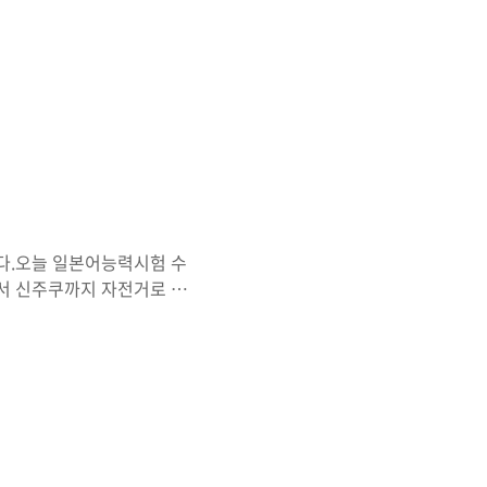
오댕자판기도 있다곤 하지만
닌까! 아래 칼피스 큰캔이
래는 썬토리쪽 오오에도오차
코카콜라...역시나 코크가 보
 말랑말랑한 포도음료가 있고
지 모르겠으나; 뭐 먹어본적
다.오늘 일본어능력시험 수
서 신주쿠까지 자전거로 야
만 가을이 저를 맞이해 주더
서 벗꽃이 피었을때 사진도
한번 찍어보고 싶은 구도라
 느낌이네요. 더이상 이곳
한국은 5도쯤 되는거 같더군
네요. 12월 28일 잠시