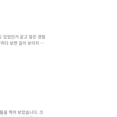
 나중에 한국에 갖고 가서 탈
도 있었던거 같고 많은 경험
딪히다 보면 길이 보이지 않
께 감사인사 드립니다. 나
 모든걸 즐기고 일본인처럼
담이지만 코믹축제 한번도
편으론 좀 후회도 되긴 했
고 생각됩니다.위에 사진은
 되면서 여러 인연도 있었
들을 찍어 보았습니다. 크