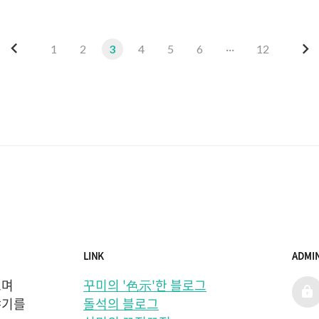
이
다
1
2
3
4
5
6
···
12
전
음
LINK
ADMI
며 
꾸미의 '色示'한 블로그
admi
기를 
돌석의 블로그