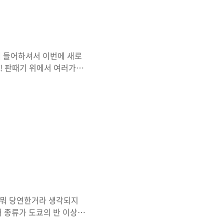
에 들어하셔서 이번에 새로
면! 판때기 위에서 여러가지
. 요가도 가능하고 계단밟기
능하냐고요? 요가의 경우는
의 균형을 맞추어 줍니다.
 뛸수도 있더군요. 소프트
단계를 올라설때마다 새로운
하면 비만도 체크도 해줍니
 뭐 당연한거라 생각되지
래 종류가 도쿄의 반 이상의