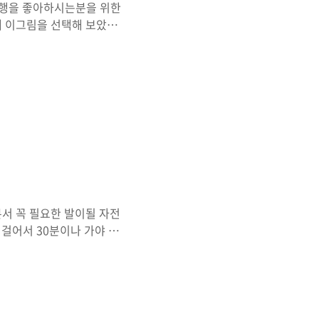
여행을 좋아하시는분을 위한
해 이그림을 선택해 보았습
~ 방문해주시는 여러분들도
.출처 :
본서 꼭 필요한 발이될 자전
걸어서 30분이나 가야 되
무 많고; 뭐 이래저래 필요
조금 싸더군요 신형의 경우엔
집안에 주차해서 도난염려도
..orz) 평상시 탈때의 모
고 바퀴로 굴려서 끌고 다니