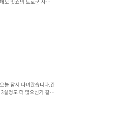
코데모 잇쇼의 토로군 사진입
먹었다..-_-;) 뭐 바나나군
..-_-;;쵸파였던가; 디
더라; 밑에 곰은 아마 리락쿠
미니 입니다. 이애들은 벌써
정월에 먹는 음식을 머리에
 역시나 크리스마스푸우!
 오늘 잠시 다녀왔습니다.간
 3살정도 더 많으신거 같구
주선하는듯.전에 친구가 IT
다고 해서 좋다고 만났습
새벽 3시에 오늘 볼시간 있
폰 문제인지는 모르나 새벽3시
녁도 얻어먹고!(물론 이자
이도 보고 왔습니다. 사람