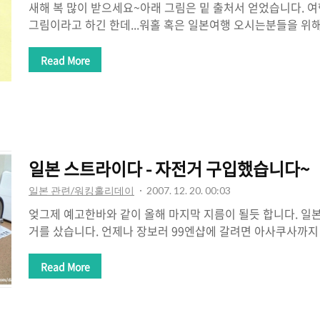
새해 복 많이 받으세요~아래 그림은 밑 출처서 얻었습니다. 
그림이라고 하긴 한데...워홀 혹은 일본여행 오시는분들을 위
니다. ^_^);현재 전 한국서 고향에 와서 자알 쉬고 있습니다
모두 새해 잘 보내시고 2008년엔 좋은일만 생기시길 빌겠습니다
Read More
http://blog.naver.com/jumpmoon/
일본 스트라이다 - 자전거 구입했습니다~
일본 관련/워킹홀리데이
2007. 12. 20. 00:03
엊그제 예고한바와 같이 올해 마지막 지름이 될듯 합니다. 일
거를 샀습니다. 언제나 장보러 99엔샵에 갈려면 아사쿠사까지 
기에... 동내가 시장이긴 하지만 혼자서 먹거릴 사기엔 양도 너
에 의해 자전거 구입을 했습니다. 구버전이지만 한국보다는 
Read More
한국이 더 싸긴 하지만요. 작은 자전거라서 이동도 편하고 
없습니다. (참고로 집앞에 시장이래서 자전거 주차장이 없답니다.
습 접었을때의 모습. 요렇게 해서 손잡위 윗부분을 손으로 잡