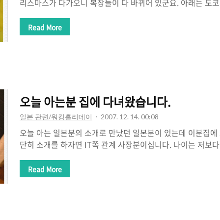
리스마스가 다가오니 복장들이 다 바뀌어 있군요. 아래는 도
니다. 귀엽군요; 아래는 은하철도 999의 그분! 입니다. (이름 까
요. 인상이 특이하지만 바나나군요. 헌터헌터에서 나오는 누구더라.
Read More
즈니 케릭터이네요. 이애 이름이....들으면 기억나는데;;; 뭐였
마 같긴한데 확실히 모르겠군요. 역시나 빠지지 않는 미키와 
1월1일 복장을 하고 있네요. 요애들도 리락쿠마 같구요. 1월
얹은애랑 판때기(정월에 하는 놀이)를 갖고 있는 애도 있구요
군..
오늘 아는분 집에 다녀왔습니다.
일본 관련/워킹홀리데이
2007. 12. 14. 00:08
오늘 아는 일본분의 소개로 만났던 일본분이 있는데 이분집에
단히 소개를 하자면 IT쪽 관계 사장분이십니다. 나이는 저보다
여러가지 일을 하고 계신듯 합니다. 주로 베트남쪽에 IT일을 
쪽에서 일하신다면서 한국에도 관심 많으신분이라고 소개해준
Read More
니다.이후 개인적으로 만나자고 하셔서 시간이 안나다가 어제 
냐고 문자가 와서 오늘 뵙게 되었습니다..-_-;;(솔직히 휴대
에 문자 받고 흠? 놀랐음)그분하고 여러가지 이야기도 듣고 저
카야에서 맥주도 공급하고~)그분집에 가서 히메짱 이라는 고양