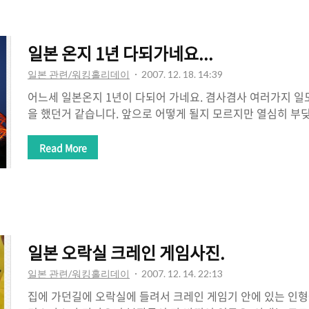
면 된답니다. 10kg정도라서 그렇게 무겁지도 않아 편하군요.
려고 생각하고 ..
일본 온지 1년 다되가네요...
일본 관련/워킹홀리데이
2007. 12. 18. 14:39
어느세 일본온지 1년이 다되어 가네요. 겸사겸사 여러가지 일
을 했던거 같습니다. 앞으로 어떻게 될지 모르지만 열심히 부
을까 싶습니다.무엇보다 이것저것 믿어주시고 도와주신 부모님
름 일본와서 1년동안 모든 행사는 빠지지 말자고 생각하면서
Read More
생각해보자고 다짐했지만 부족한점도 많았던거 같습니다.(농
못가봤;)직장에 들어가면서 못하는것들도 많아지고 하닌까 한
지만 그만큼 사회경험도 얻었다고 생각하면 나쁘지만은 않다
4월달인가 벚꽃축제 보러 갔다가 본 도쿄타워 모습입니다.1년
고 많은 사람들도 보고 여러가지 일도 있었습니..
일본 오락실 크레인 게임사진.
일본 관련/워킹홀리데이
2007. 12. 14. 22:13
집에 가던길에 오락실에 들려서 크레인 게임기 안에 있는 인형