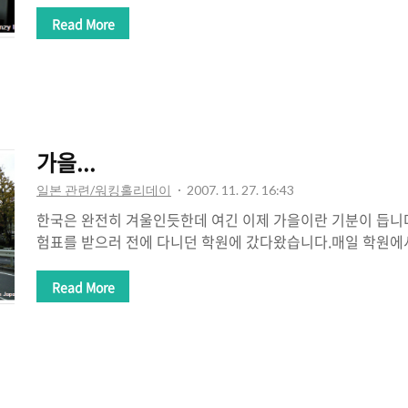
판매기라고 생각됩니다. 뭐 가끔 아키바 가면 라면자판기나 
그건 나중에 따로~ 어디까지나 음료수 자판기만 찍어서 올린거
Read More
보이네요. 아마 120엔이었나? 싸지만 먹기 힘들다는거; 아
가 보이고 뭐 티비에 선전 하는 BOSS커피가 있네요. 아래는 
이고 몇몇 커피가 보이네요. 아사히쪽은 예전 포스팅에 적은
사이다가 눈에 보이네요 그리고 16차도 보이고.. 아래는 어딘
없는것들이 보이네요..
가을...
일본 관련/워킹홀리데이
2007. 11. 27. 16:43
한국은 완전히 겨울인듯한데 여긴 이제 가을이란 기분이 듭니
험표를 받으러 전에 다니던 학원에 갔다왔습니다.매일 학원에
칭내러 다녔는데 그길을 걸어서 한번 가봤습니다.변한건 없지
군요.가는길중에 찍은겁니다. 예전 사진 보면 아마 같은곳에
Read More
있을듯.오다큐선입니다. 상구바시 - 신주쿠 라인인데 언젠간 
서 잊지않고 찍었습니다.마치 꼭 해야할 숙제중 하나를 끝마친
에 갈일은 크게 없을듯 합니다.오늘 일본 온도 14도 였는데 
요 걷다보니 살짝 덥기도 했는데 서울갈때쯤 되면 많이 추울듯 하
귀국합니다~