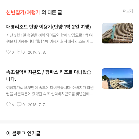
더보기
신변잡기/여행기
의 다른 글
대명리조트 단양 이용기(단양 1박 2일 여행)
글 내용
지난 3월 1일 휴일을 껴서 와이프와 함께 단양으로 1박 여
행을 다녀왔습니다.해당 1박 여행시 회사에서 리조트 사용
이 가능한 대명리조트를 선택해서 다녀왔고 해당 업체에
0
0
2019. 3. 8.
대한 이용기를 작성해보고자 이렇게 글을 쓰고 있습니다.
금액은 회사 리조트 계약이 되어 있어서 조금 싸게 이용 가
능했으며 강이 보이는 전망은 추가금 2만원 정도 더 받습
속초설악비치콘도 / 팜파스 리조트 다녀왔습
니다. 어차피 미세먼지가 심해서...... (성수기/주말/연휴) 입
실시간 3시 퇴실시간 11시(비수기/주중) 입실시간 2시 퇴
니다.
글 내용
실시간은 12시 참고되시라고 정리해 드립니다. ---------
여름휴가로 오랫만에 속초에 다녀왔습니다. 아버지가 회원
------------------------------------------부대
권을 사둔덕분에 갔었던 속초 설악비치콘도를 몇년만에 다
시설아쿠아월드 먹거리다리안(양식/뷔페): 생돈가스, 스파
시 가보게 되었습니다.이전 2009년도 글을 보시려면 여기
게티, 스테이크, 커피, 파스타 등이디아 커피: 커피, ..
6
0
2016. 7. 7.
를 클릭해 주세요~(그때 정말 무너지지 않나 걱정되는 수
준...) 현재는 리모델링 공사 중이라서 굉장히 멋지게 변했
더라고요. 단지 아쉬운건 공사가 길어서 주변경관이 좀 위
험하게 보이는점?아래는 동명항에서 찍은 사진 한장입니
다. 날씨가 너무 좋아서 사람들도 많으시더라고요. 아래는
이 블로그 인기글
동명항 위치. 활어센터에서 5만원어치 회를 떠서 4명 가족