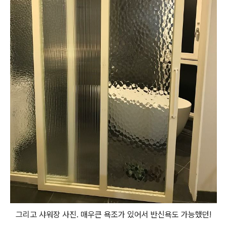
그리고 샤워장 사진. 매우큰 욕조가 있어서 반신욕도 가능했던!