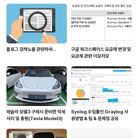
이서 아주 배부르게 먹었습니다. 아쉽게 사진을 빼먹었네
요(먹느라 바빠서) 우리가 도착하려는 속초설악비치콘도
위치는 아래와 같습니다. 참고하세요(팜파스 리조트라고
검색해도 됨) 아래 도착하면 보실 수 있는 외관 입..
블로그 검색노출 관련하여...
구글 워크스페이스 요금제 변경 및
요금제 관련 이모저모
테슬라 모델3 구매시 준비한 악세
Syslog 수집툴인 Graylog 사
사리 및 총평(Tesla Model3)
용방법 & 팁 & 문제점 공유