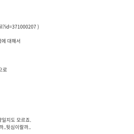
id=371000207 )
책에 대해서
심으로
략일지도 모르죠.
..뒷심이랄까..