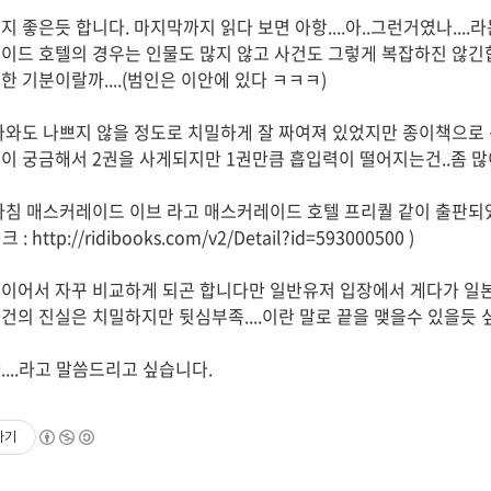
 좋은듯 합니다. 마지막까지 읽다 보면 아항....아..그런거였나....
이드 호텔의 경우는 인물도 많지 않고 사건도 그렇게 복잡하진 않긴
 기분이랄까....(범인은 이안에 있다 ㅋㅋㅋ)
나와도 나쁘지 않을 정도로 치밀하게 잘 짜여져 있었지만 종이책으로
1권이 궁금해서 2권을 사게되지만 1권만큼 흡입력이 떨어지는건..좀 많
마침 매스커레이드 이브 라고 매스커레이드 호텔 프리퀄 같이 출판되
tp://ridibooks.com/v2/Detail?id=593000500 )
품이어서 자꾸 비교하게 되곤 합니다만 일반유저 입장에서 게다가 일
의 진실은 치밀하지만 뒷심부족....이란 말로 끝을 맺을수 있을듯 싶
...라고 말씀드리고 싶습니다.
하기