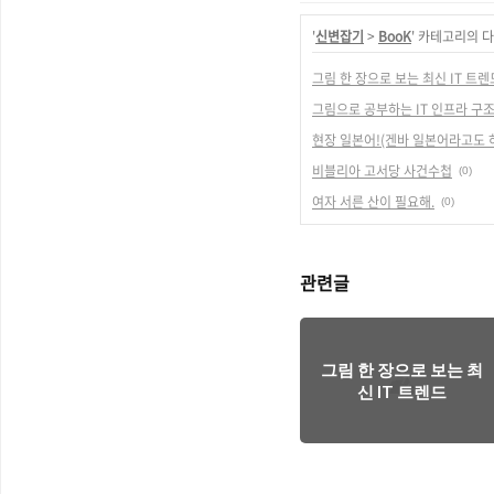
'
신변잡기
>
BooK
' 카테고리의 다
그림 한 장으로 보는 최신 IT 트렌
그림으로 공부하는 IT 인프라 구조
현장 일본어!(겐바 일본어라고도 
비블리아 고서당 사건수첩
(0)
여자 서른 산이 필요해.
(0)
관련글
그림 한 장으로 보는 최
신 IT 트렌드