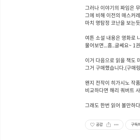
그러나 이야기의 짜임은 무지
그에 비해 이전의 매스커레
마치 명탐정 코난을 보는듯한
여튼 소설 내용은 영화로 
물어보면...흠..글쎄요~ 
이거 다음으로 읽을 책도 
그거 구매했습니다.(구매링크 : ht
왠지 전작이 히가시노 작
비교하다면 해리 쿼버트 사건
그래도 한번 읽어 볼만하다.
공감
구독