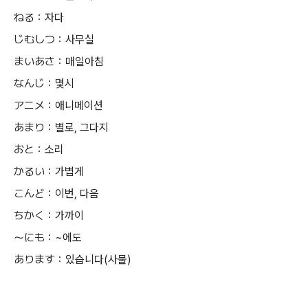
ねる：자다
じむしつ：사무실
まいあさ：매일아침
なんじ：몇시
アニメ：애니메이션
あまり：별로, 그다지
おと：소리
かるい：가볍게
こんど：이번, 다음
ちかく：가까이
～にも：~에도
あります：있습니다(사물)