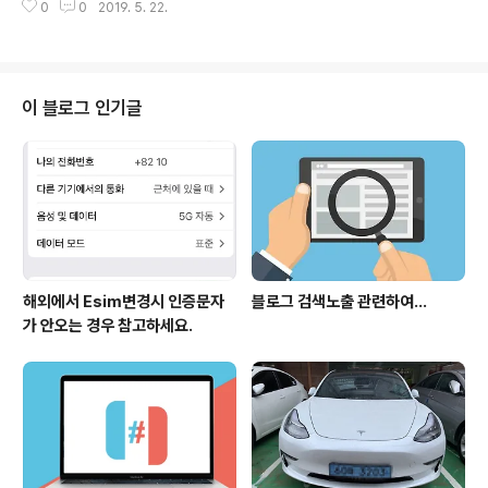
0
0
2019. 5. 22.
あんなに：저렇게はやく：빨리ぼく：나(남성표현)な
い：없다ありません：없습니다.これ：이것ゆうじょ
う：우정しるし：정보, 표시つめたい：냉정하다
이 블로그 인기글
해외에서 Esim변경시 인증문자
블로그 검색노출 관련하여...
가 안오는 경우 참고하세요.