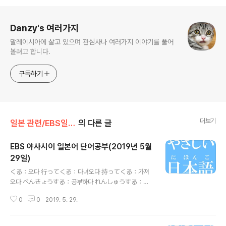
로그 정보
Danzy's 여러가지
말레이시아에 살고 있으며 관심사나 여러가지 이야기를 풀어
볼려고 합니다.
구독하기
더보기
일본 관련/EBS일본어
의 다른 글
EBS 야사시이 일본어 단어공부(2019년 5월
29일)
글 내용
くる：오다 行ってくる：다녀오다 持ってくる：가져
오다 べんきょうする：공부하다 れんしゅうする：연
습하다 おかあさん：어머니 まいにち：매일 そうじ：
0
0
2019. 5. 29.
청소 つぎ：다음しゅうまつ：주말 いつも：언제나, 늘
うんどう：운동 がくせいじだい：학생시절 バスケ
ぶ：농구부 エース：에이스 こうじ：공사 うるさい：