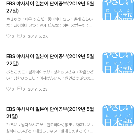
EBS 야사시이 일본어 단어공부(2019년 5월
시끄럽다 ふんいき：분위기 きれいだ：예쁘다 おんが
く：음악
27일)
글 내용
やきゅう：야구 すきだ：좋아하다 むし：벌래 きらい
だ：싫어하다 いつ：언제 どんな：어떤 スポーツ：스
포츠 もの：물건 いっしょ：같음えいが：영화 ホラー
0
0
2019. 5. 27.
映画：공포 영화 いがい：이외 なんでも：뭐든지 5월
도 벌써 끝나가고 있습니다. 곧 더운 여름이 다가오겠네요.
이런날일수록 감기 조심하세요!
EBS 야사시이 일본어 단어공부(2019년 5월
22일)
글 내용
おとこのこ：남자아이けが：상처ちいさな：작은ひど
い：심한ひっこし：이사げんいん：원인どうぶつえ
ん：동물원どうだ：어떻다こどもたち：아이들～でい
0
0
2019. 5. 23.
っぱいだ：~로 가득하다そうだ：그렇다へいじつ：평
일いつも：늘,항상かわいい：귀여운ちかく：가까이ひ
ろい：넓은かるい：가벼운つかいやすい：사용하기편
EBS 야사시이 일본어 단어공부(2019년 5월
한あかるい：밝은きぶん：기분
21일)
글 내용
ひろい：넓다かんこだ：완고하다くるま：차ほしい：
원하다こいびと：애인しつない：실내ものすごく：엄
청けっこう：꽤, 상당히おもい：무겁다どうして：왜