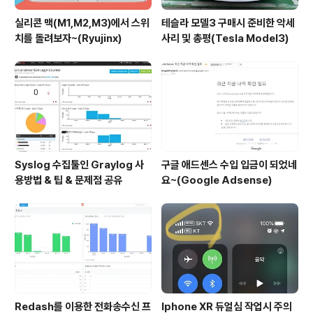
실리콘 맥(M1,M2,M3)에서 스위
테슬라 모델3 구매시 준비한 악세
치를 돌려보자~(Ryujinx)
사리 및 총평(Tesla Model3)
Syslog 수집툴인 Graylog 사
구글 애드센스 수입 입금이 되었네
용방법 & 팁 & 문제점 공유
요~(Google Adsense)
Redash를 이용한 전화송수신 프
Iphone XR 듀얼심 작업시 주의